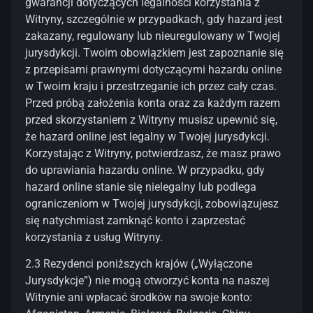
gwarancji dotyczących legalności korzystania z
Witryny, szczególnie w przypadkach, gdy hazard jest
zakazany, regulowany lub nieuregulowany w Twojej
jurysdykcji. Twoim obowiązkiem jest zapoznanie się
z przepisami prawnymi dotyczącymi hazardu online
w Twoim kraju i przestrzeganie ich przez cały czas.
Przed próbą założenia konta oraz za każdym razem
przed skorzystaniem z Witryny musisz upewnić się,
że hazard online jest legalny w Twojej jurysdykcji.
Korzystając z Witryny, potwierdzasz, że masz prawo
do uprawiania hazardu online. W przypadku, gdy
hazard online stanie się nielegalny lub podlega
ograniczeniom w Twojej jurysdykcji, zobowiązujesz
się natychmiast zamknąć konto i zaprzestać
korzystania z usług Witryny.
2.3 Rezydenci poniższych krajów („Wyłączone
Jurysdykcje”) nie mogą otworzyć konta na naszej
Witrynie ani wpłacać środków na swoje konto: