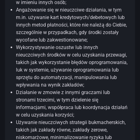
w imieniu innych osób;
Angażowanie się w nieuczciwe działania, w tym
m.in. używanie kart kredytowych/debetowych lub
innych metod płatności, które nie należą do Ciebie,
szczególnie w przypadkach, gdy środki zostały
wycofane lub zakwestionowane;
Wykorzystywanie oszustw lub innych
nieuczciwych środków w celu uzyskania przewagi,
takich jak wykorzystanie błędów oprogramowania,
luk w systemie, używanie oprogramowania lub
sprzętu do automatyzacji, manipulowania lub
wpływania na wynik zakładów;
Działanie w zmowie z innymi graczami lub
stronami trzecimi, w tym dzielenie się
informacjami, współpraca lub koordynacja działań
w celu uzyskania korzyści;
Używanie nieuczciwych strategii bukmacherskich,
takich jak zakłady równe, zakłady zerowe,
niskomarżowe, minimalizowanie ryzyka lub