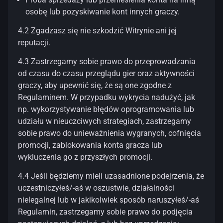
osobę lub pozyskiwanie kont innych graczy.
4.2 Zgadzasz się nie szkodzić Witrynie ani jej
reputacji.
4.3 Zastrzegamy sobie prawo do przeprowadzania
od czasu do czasu przeglądu gier oraz aktywności
graczy, aby upewnić się, że są one zgodne z
Regulaminem. W przypadku wykrycia nadużyć, jak
np. wykorzystywanie błędów oprogramowania lub
udziału w nieuczciwych strategiach, zastrzegamy
sobie prawo do unieważnienia wygranych, cofnięcia
promocji, zablokowania konta gracza lub
wykluczenia go z przyszłych promocji.
4.4 Jeśli będziemy mieli uzasadnione podejrzenia, że
uczestniczyłeś/-aś w oszustwie, działalności
nielegalnej lub w jakikolwiek sposób naruszyłeś/-aś
Regulamin, zastrzegamy sobie prawo do podjęcia