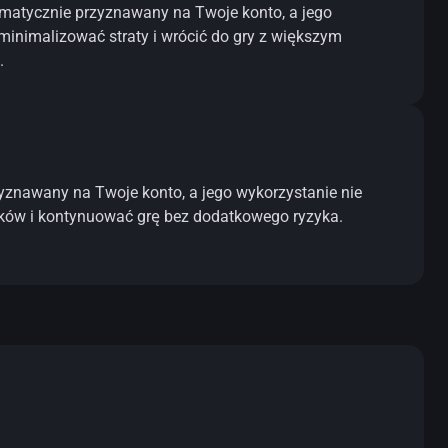
omatycznie przyznawany na Twoje konto, a jego
inimalizować straty i wrócić do gry z większym
.
yznawany na Twoje konto, a jego wykorzystanie nie
dków i kontynuować grę bez dodatkowego ryzyka.