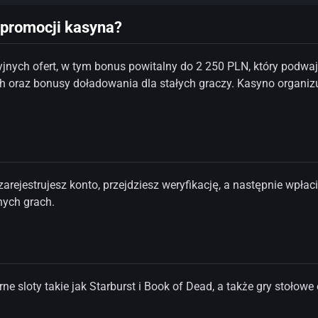
 promocji kasyna?
cyjnych ofert, w tym bonus powitalny do 2 250 PLN, który pod
 oraz bonusy doładowania dla stałych graczy. Kasyno organizu
 zarejestrujesz konto, przejdziesz weryfikację, a następnie w
ych grach.
 sloty takie jak Starburst i Book of Dead, a także gry stołowe