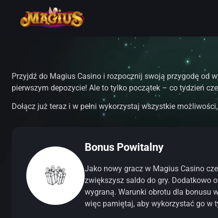
Przyjdź do Magius Casino i rozpocznij swoją przygodę od 
pierwszym depozycie! Ale to tylko początek – co tydzień c
Dołącz już teraz i w pełni wykorzystaj wszystkie możliwości,
Bonus Powitalny
Jako nowy gracz w Magius Casino czek
zwiększysz saldo do gry. Dodatkowo 
wygraną. Warunki obrotu dla bonusu w
więc pamiętaj, aby wykorzystać go w t