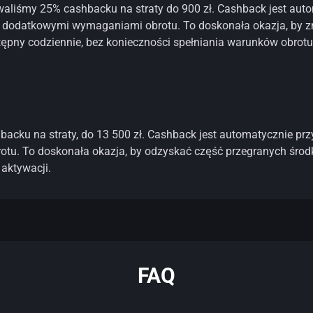
waliśmy 25% cashbacku na straty do 900 zł. Cashback jest aut
i dodatkowymi wymaganiami obrotu. To doskonała okazja, by zm
ępny codziennie, bez konieczności spełniania warunków obrotu
acku na straty, do 13 500 zł. Cashback jest automatycznie prz
tu. To doskonała okazja, by odzyskać część przegranych śro
 aktywacji.
FAQ