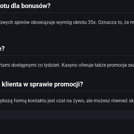
rotu dla bonusów?
owych spinów obowiązuje wymóg obrotu 35x. Oznacza to, że mu
e?
rtami dostępnymi co tydzień. Kasyno oferuje także promocje se
klienta w sprawie promocji?
zybszą formą kontaktu jest czat na żywo, ale możesz również sko