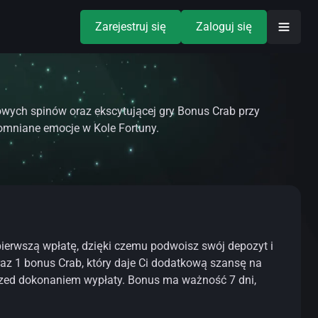
Zarejestruj się
Zaloguj się
wych spinów oraz ekscytującej gry Bonus Crab przy
pomniane emocje w Kole Fortuny.
ierwszą wpłatę, dzięki czemu podwoisz swój depozyt i
z 1 bonus Crab, który daje Ci dodatkową szansę na
rzed dokonaniem wypłaty. Bonus ma ważność 7 dni,