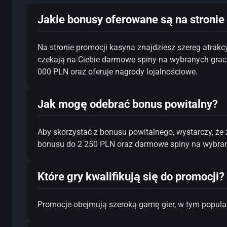
Jakie bonusy oferowane są na stronie
Na stronie promocji kasyna znajdziesz szereg atrak
czekają na Ciebie darmowe spiny na wybranych grach
000 PLN oraz oferuje nagrody lojalnościowe.
Jak mogę odebrać bonus powitalny?
Aby skorzystać z bonusu powitalnego, wystarczy, że
bonusu do 2 250 PLN oraz darmowe spiny na wybran
Które gry kwalifikują się do promocji?
Promocje obejmują szeroką gamę gier, w tym popularne