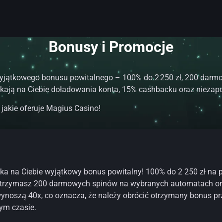
Bonusy i Promocje
wyjątkowego bonusu powitalnego – 100% do 2 250 zł, 200 darmo
zekają na Ciebie doładowania konta, 15% cashbacku oraz nieza
 jakie oferuje Magius Casino!
a na Ciebie wyjątkowy bonus powitalny! 100% do 2 250 zł na p
otrzymasz 200 darmowych spinów na wybranych automatach ora
ynoszą 40x, co oznacza, że należy obrócić otrzymany bonus p
ym czasie.