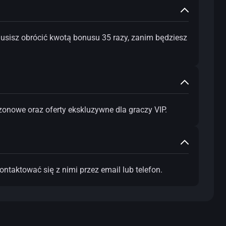
sisz obrócić kwotą bonusu 35 razy, zanim będziesz
zonowe oraz oferty ekskluzywne dla graczy VIP.
ntaktować się z nimi przez email lub telefon.